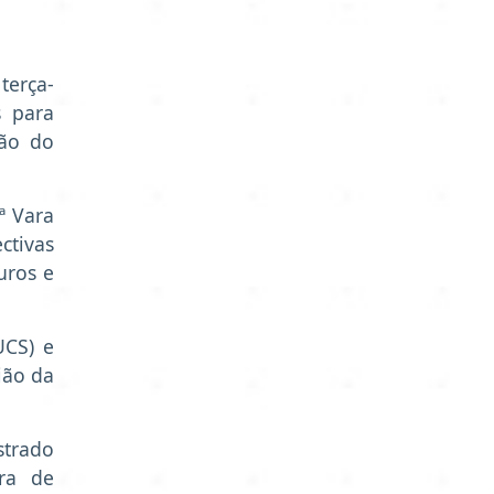
terça-
s para
ção do
ª Vara
ctivas
uros e
UCS) e
ião da
strado
ra de