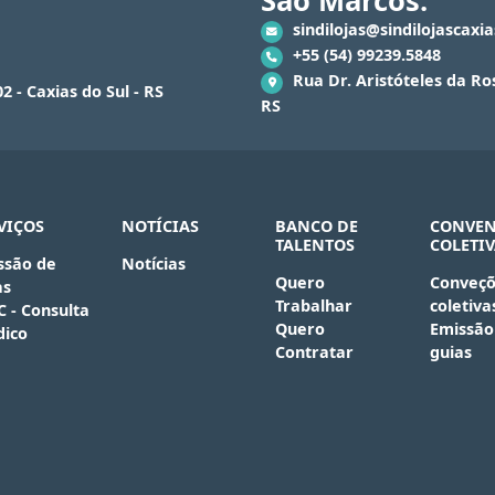
São Marcos:
sindilojas@sindilojascaxi
+55 (54) 99239.5848
Rua Dr. Aristóteles da Ros
2 - Caxias do Sul - RS
RS
VIÇOS
NOTÍCIAS
BANCO DE
CONVEN
TALENTOS
COLETIV
ssão de
Notícias
Quero
Conveçõ
as
Trabalhar
coletiva
C - Consulta
Quero
Emissão
dico
Contratar
guias