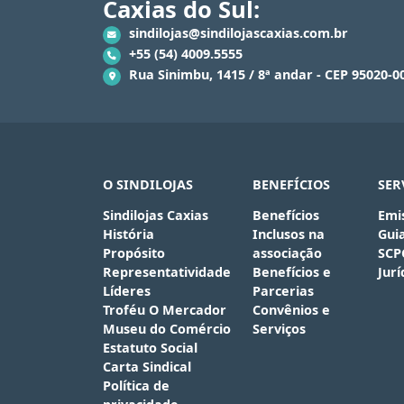
Caxias do Sul:
sindilojas@sindilojascaxias.com.br
+55 (54) 4009.5555
Rua Sinimbu, 1415 / 8ª andar - CEP 95020-00
O SINDILOJAS
BENEFÍCIOS
SER
Sindilojas Caxias
Benefícios
Emi
História
Inclusos na
Gui
Propósito
associação
SCP
Representatividade
Benefícios e
Jurí
Líderes
Parcerias
Troféu O Mercador
Convênios e
Museu do Comércio
Serviços
Estatuto Social
Carta Sindical
Política de