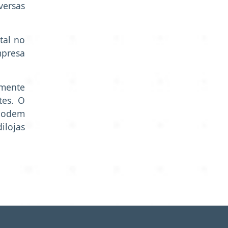
versas
tal no
mpresa
lmente
tes. O
 podem
dilojas
.