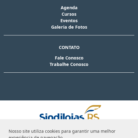
Agenda
Cursos
Eventos
Galeria de Fotos
CONTATO
Fale Conosco
Trabalhe Conosco
Nosso site utiliza cookies para garantir uma melhor
Sindicato do Comércio Varejista de Caxias do
experiência de navegação.